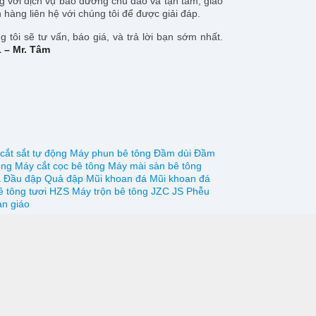
g với dịch vụ bảo dưỡng chu đáo và tận tâm, giao
h hàng liên hệ với chúng tôi để được giải đáp.
g tôi sẽ tư vấn, báo giá, và trả lời bạn sớm nhất.
1 – Mr. Tâm
cắt sắt tự động
Máy phun bê tông
Đầm dùi
Đầm
ông
Máy cắt cọc bê tông
Máy mài sàn bê tông
á
Đầu đập
Quả đập
Mũi khoan đá
Mũi khoan đá
ê tông tươi HZS
Máy trộn bê tông JZC JS
Phễu
n giáo