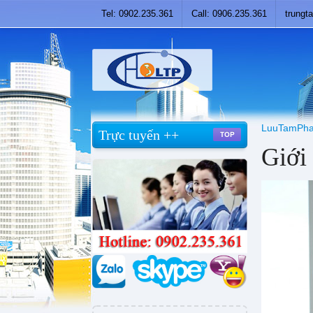
Tel: 0902.235.361
Call: 0906.235.361
trung
LuuTamPha
Trực tuyến ++
Giới