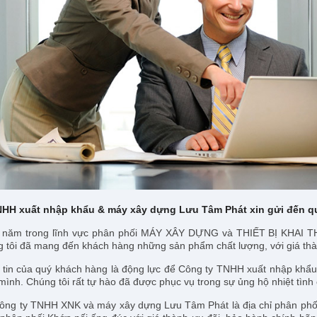
HH xuất nhập khẩu & máy xây dựng Lưu Tâm Phát xin gửi đến quý
năm trong lĩnh vực phân phối MÁY XÂY DỰNG và THIẾT BỊ KHAI THÁC ĐÁ
g tôi đã mang đến khách hàng những sản phẩm chất lượng, với giá thành
 tin của quý khách hàng là động lực để Công ty TNHH xuất nhập khẩu 
 mình. Chúng tôi rất tự hào đã được phục vụ trong sự ủng hộ nhiệt tình
ông ty TNHH XNK và máy xây dựng Lưu Tâm Phát là địa chỉ phân phối 