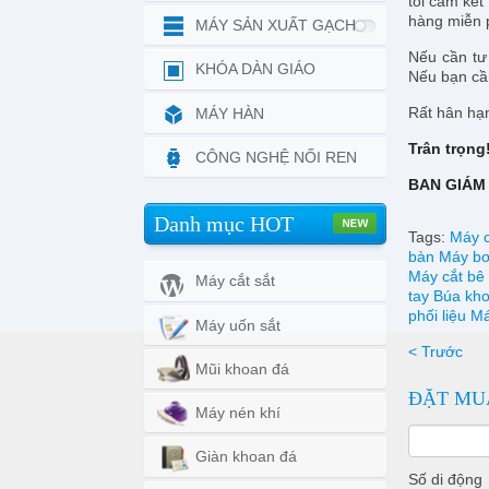
tôi cam kết
hàng miễn p
MÁY SẢN XUẤT GẠCH
Nếu cần tư 
KHÓA DÀN GIÁO
Nếu bạn cần 
Rất hân hạ
MÁY HÀN
Trân trọng
CÔNG NGHỆ NỐI REN
BAN GIÁM
Danh mục HOT
Tags:
Máy c
bàn
Máy b
Máy cắt bê
Máy cắt sắt
tay
Búa kho
phối liệu
Má
Máy uốn sắt
< Trước
Mũi khoan đá
ĐẶT MU
Máy nén khí
Giàn khoan đá
Số di động