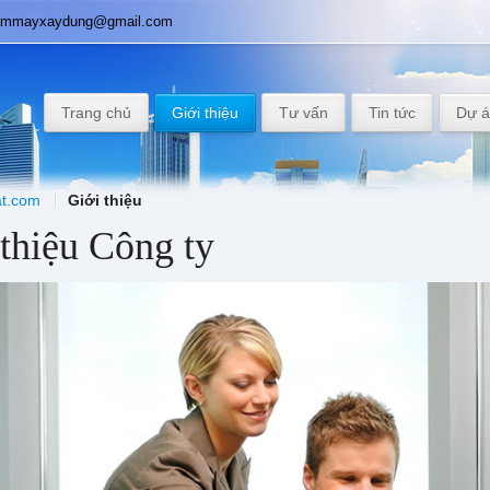
tammayxaydung@gmail.com
Trang chủ
Giới thiệu
Tư vấn
Tin tức
Dự 
t.com
Giới thiệu
 thiệu Công ty