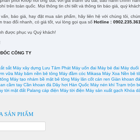
 phân phối Khớp nối ống đúc với giá thành ưu đãi, bảo hành chính hãn
hí trên toàn quốc. Mọi thông tin chi tiết và thông tin báo giá, quý khác
vấn, báo giá, hay đặt mua sản phẩm, hãy liên hệ với chúng tôi, chún
trao đổi nhanh, có giá tốt, vui lòng gọi qua số
Hotline : 0902.235.36
nh được phục vụ Quý khách!
!
 ĐỐC CÔNG TY
ắt sắt
Máy xây dựng Lưu Tâm Phát
Máy uốn đai
Máy bẻ đai
Máy duối 
ơm vữa
Máy băm nền bê tông
Máy đầm cóc Mikasa
Máy Xoa Nền bê t
 tông
Máy tạo nhám bề mặt bê tông
Máy lăn cốt cán ren
Giàn khoan đ
an cầm tay
Cần khoan đá
Dây hơi Hàn Quốc
Máy nén khí
Trạm trộn b
y tời mặt đất
Palang cáp điện
Máy tời điện
Máy sản xuất gạch
Khóa dà
A SẢN PHẨM