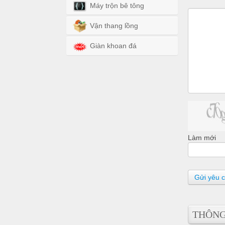
Máy trộn bê tông
Vận thang lồng
Giàn khoan đá
Làm mới
Gửi yêu 
THÔNG 