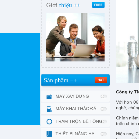
Giới
thiệu ++
Sản phẩm ++
Công ty TN
MÁY XÂY DỰNG
Với hơn 06 
nghề, chún
MÁY KHAI THÁC ĐÁ
Chính niềm
TRẠM TRỘN BÊ TÔNG
triển chính
THIẾT BỊ NÂNG HẠ
Hiện nay, C