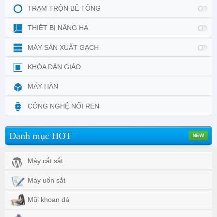
TRẠM TRỘN BÊ TÔNG
THIẾT BỊ NÂNG HẠ
MÁY SẢN XUẤT GẠCH
KHÓA DÀN GIÁO
MÁY HÀN
CÔNG NGHỆ NỐI REN
Danh mục HOT
Máy cắt sắt
Máy uốn sắt
Mũi khoan đá