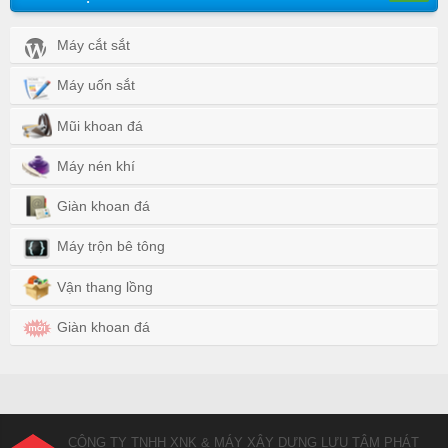
Máy cắt sắt
Máy uốn sắt
Mũi khoan đá
Máy nén khí
Giàn khoan đá
Máy trộn bê tông
Vận thang lồng
Giàn khoan đá
CÔNG TY TNHH XNK & MÁY XÂY DỰNG LƯU TÂM PHÁT