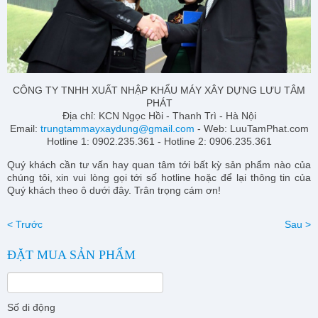
CÔNG TY TNHH XUẤT NHẬP KHẨU MÁY XÂY DỰNG LƯU TÂM
PHÁT
Địa chỉ: KCN Ngọc Hồi - Thanh Trì - Hà Nội
Email:
trungtammayxaydung@gmail.com
- Web: LuuTamPhat.com
Hotline 1: 0902.235.361 - Hotline 2: 0906.235.361
Quý khách cần tư vấn hay quan tâm tới bất kỳ sản phẩm nào của
chúng tôi, xin vui lòng gọi tới số hotline hoặc để lại thông tin của
Quý khách theo ô dưới đây. Trân trọng cám ơn!
< Trước
Sau >
ĐẶT MUA SẢN PHẨM
Số di động