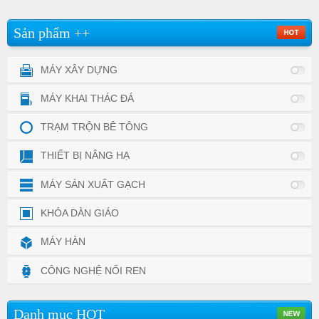
Sản phẩm ++
MÁY XÂY DỰNG
MÁY KHAI THÁC ĐÁ
TRẠM TRỘN BÊ TÔNG
THIẾT BỊ NÂNG HẠ
MÁY SẢN XUẤT GẠCH
KHÓA DÀN GIÁO
MÁY HÀN
CÔNG NGHỆ NỐI REN
Danh mục HOT