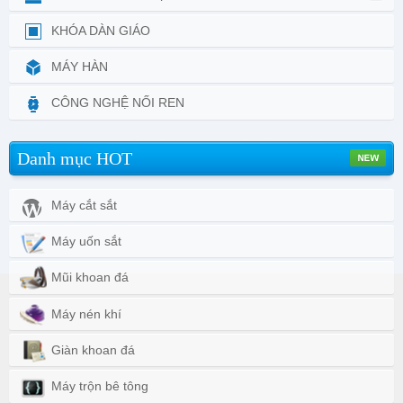
KHÓA DÀN GIÁO
MÁY HÀN
CÔNG NGHỆ NỐI REN
Danh mục HOT
Máy cắt sắt
Máy uốn sắt
Mũi khoan đá
Máy nén khí
Giàn khoan đá
Máy trộn bê tông