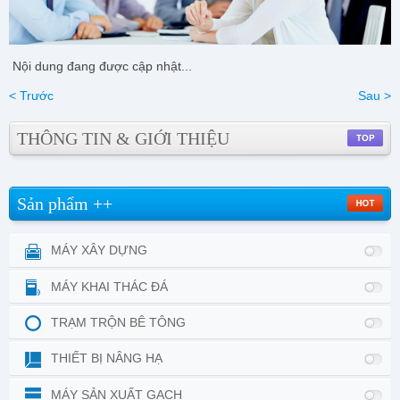
Nội dung đang được cập nhật...
< Trước
Sau >
THÔNG TIN & GIỚI THIỆU
Sản phẩm ++
MÁY XÂY DỰNG
MÁY KHAI THÁC ĐÁ
TRẠM TRỘN BÊ TÔNG
THIẾT BỊ NÂNG HẠ
MÁY SẢN XUẤT GẠCH