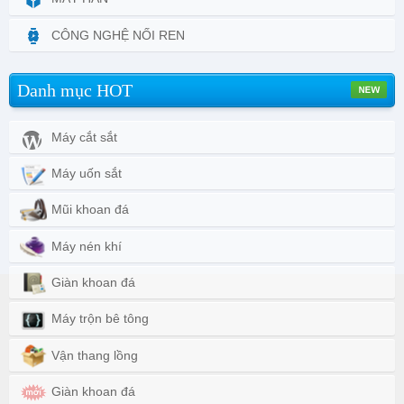
CÔNG NGHỆ NỐI REN
Danh mục HOT
Máy cắt sắt
Máy uốn sắt
Mũi khoan đá
Máy nén khí
Giàn khoan đá
Máy trộn bê tông
Vận thang lồng
Giàn khoan đá