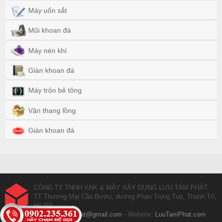
Máy uốn sắt
Mũi khoan đá
Máy nén khí
Giàn khoan đá
Máy trộn bê tông
Vận thang lồng
Giàn khoan đá
CÔNG TY TNHH XNK & MÁY XÂY DỰNG LƯU TÂM PHÁT
TT Thương Mại Cầu Bươu, đường Phan Trọng Tuệ, Thanh Trì,
Hà Nội
Email:
luutamphat@gmail.com
- Website:
LuuTamPhat.com