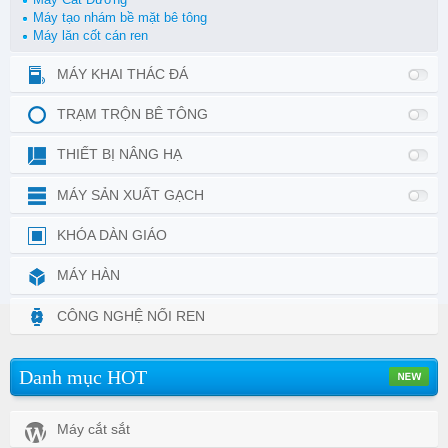
Máy tạo nhám bề mặt bê tông
Máy lăn cốt cán ren
MÁY KHAI THÁC ĐÁ
TRẠM TRỘN BÊ TÔNG
THIẾT BỊ NÂNG HẠ
MÁY SẢN XUẤT GẠCH
KHÓA DÀN GIÁO
MÁY HÀN
CÔNG NGHỆ NỐI REN
Danh mục HOT
Máy cắt sắt