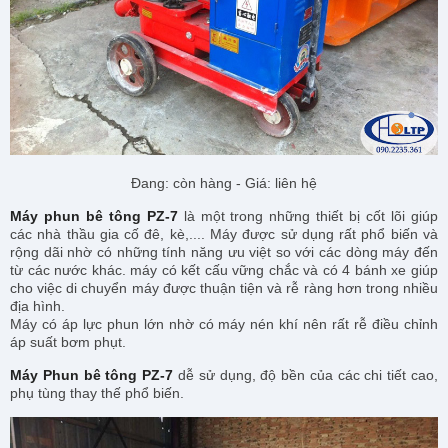
Đang: còn hàng - Giá: liên hệ
Máy phun bê tông PZ-7
là một trong những thiết bị cốt lõi giúp
các nhà thầu gia cố đê, kè,.... Máy được sử dụng rất phổ biến và
rộng dãi nhờ có những tính năng ưu việt so với các dòng máy đến
từ các nước khác. máy có kết cấu vững chắc và có 4 bánh xe giúp
cho việc di chuyển máy được thuận tiện và rễ ràng hơn trong nhiều
địa hình.
Máy có áp lực phun lớn nhờ có máy nén khí nên rất rễ điều chỉnh
áp suất bơm phụt.
Máy Phun bê tông PZ-7
dễ sử dụng, độ bền của các chi tiết cao,
phụ tùng thay thế phổ biến.