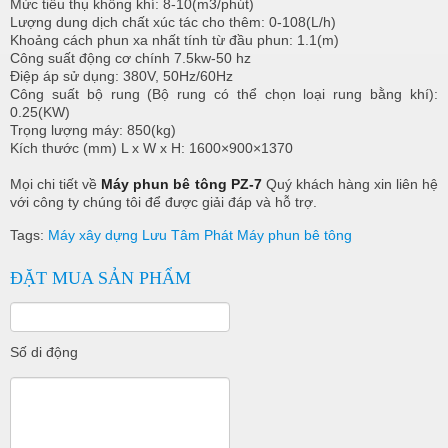
Mức tiêu thụ không khí: 8-10(m3/phút)
Lượng dung dịch chất xúc tác cho thêm: 0-108(L/h)
Khoảng cách phun xa nhất tính từ đầu phun: 1.1(m)
Công suất động cơ chính 7.5kw-50 hz
Điệp áp sử dụng: 380V, 50Hz/60Hz
Công suất bộ rung (Bộ rung có thể chọn loại rung bằng khí):
0.25(KW)
Trọng lượng máy: 850(kg)
Kích thước (mm) L x W x H: 1600×900×1370
Mọi chi tiết về
Máy phun bê tông PZ-7
Quý khách hàng xin liên hệ
với công ty chúng tôi để được giải đáp và hỗ trợ.
Tags:
Máy xây dựng Lưu Tâm Phát
Máy phun bê tông
ĐẶT MUA SẢN PHẨM
Số di động