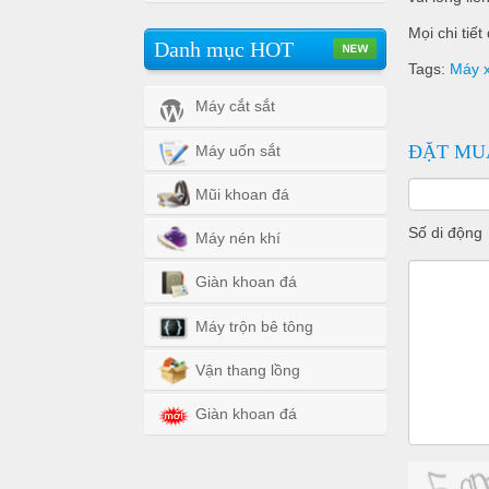
Mọi chi tiế
Danh mục HOT
Tags:
Máy 
Máy cắt sắt
ĐẶT MU
Máy uốn sắt
Mũi khoan đá
Số di động
Máy nén khí
Giàn khoan đá
Máy trộn bê tông
Vận thang lồng
Giàn khoan đá