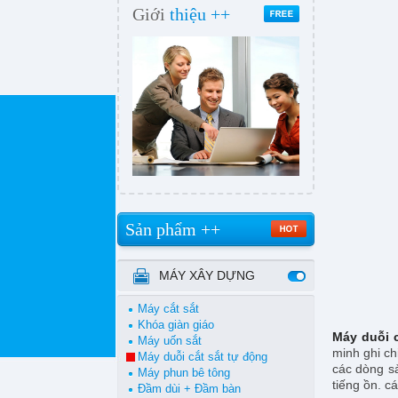
Giới
thiệu ++
Sản phẩm ++
MÁY XÂY DỰNG
Máy cắt sắt
Khóa giàn giáo
Máy duỗi c
Máy uốn sắt
minh ghi ch
Máy duỗi cắt sắt tự động
các dòng sả
Máy phun bê tông
tiếng ồn. c
Đầm dùi + Đầm bàn