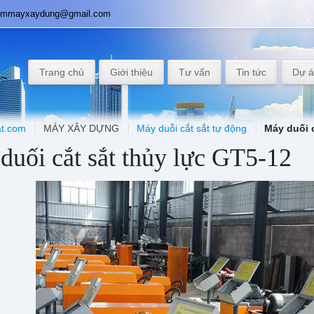
tammayxaydung@gmail.com
Trang chủ
Giới thiệu
Tư vấn
Tin tức
Dự 
t.com
MÁY XÂY DỰNG
Máy duỗi cắt sắt tự động
Máy duối c
duối cắt sắt thủy lực GT5-12