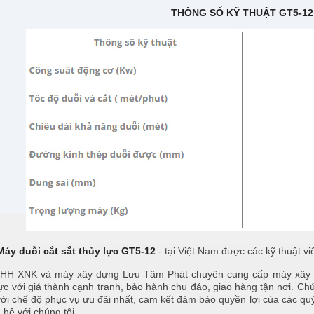
THÔNG SỐ KỸ THUẬT GT5-12
Máy duỗi cắt sắt thủy lực GT5-12
- tại Việt Nam được các kỹ thuật v
H XNK và máy xây dựng Lưu Tâm Phát chuyên cung cấp máy xây dựn
 lực với giá thành cạnh tranh, bảo hành chu đáo, giao hàng tận nơi. 
ới chế độ phục vụ ưu đãi nhất, cam kết đảm bảo quyền lợi của các quý
n hệ với chúng tôi.