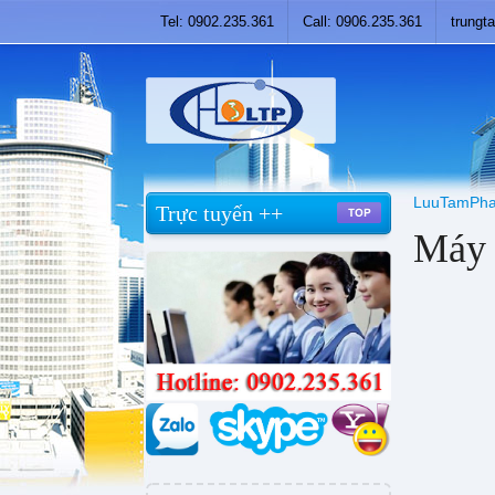
Tel: 0902.235.361
Call: 0906.235.361
trung
LuuTamPha
Trực tuyến ++
Máy 