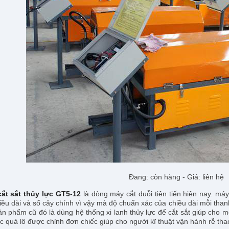
Đang: còn hàng - Giá: liên hệ
ắt sắt thủy lực GT5-12
là dòng máy cắt duỗi tiên tiến hiện nay. máy
iều dài và số cây chính vì vậy mà độ chuẩn xác của chiều dài mỗi thanh
n phẩm cũ đó là dùng hệ thống xi lanh thủy lực để cắt sắt giúp cho
ác quả lô được chỉnh đơn chiếc giúp cho người kĩ thuật vận hành rễ thao 