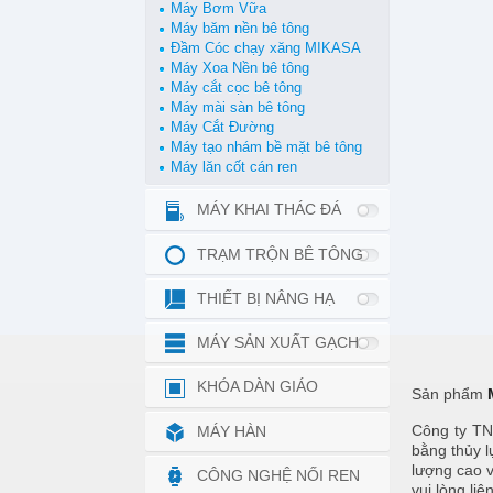
Máy Bơm Vữa
Máy băm nền bê tông
Đầm Cóc chạy xăng MIKASA
Máy Xoa Nền bê tông
Máy cắt cọc bê tông
Máy mài sàn bê tông
Máy Cắt Đường
Máy tạo nhám bề mặt bê tông
Máy lăn cốt cán ren
MÁY KHAI THÁC ĐÁ
TRẠM TRỘN BÊ TÔNG
THIẾT BỊ NÂNG HẠ
MÁY SẢN XUẤT GẠCH
KHÓA DÀN GIÁO
Sản phẩm
Công ty TNH
MÁY HÀN
bằng thủy
lượng cao v
CÔNG NGHỆ NỐI REN
vui lòng liê