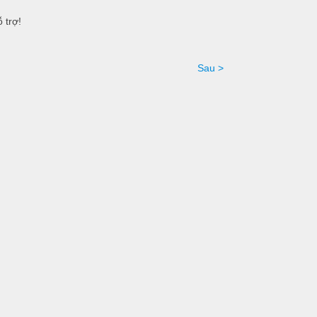
 trợ!
Sau >