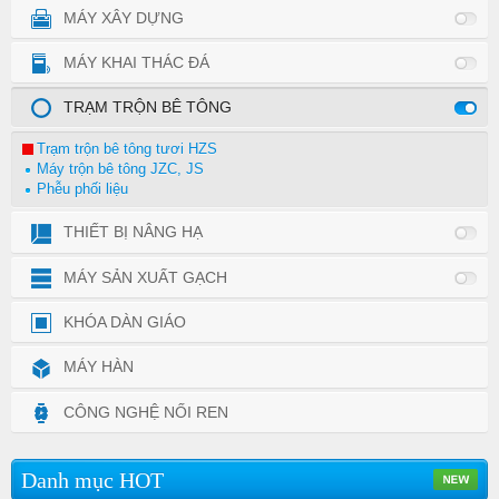
MÁY XÂY DỰNG
MÁY KHAI THÁC ĐÁ
TRẠM TRỘN BÊ TÔNG
Trạm trộn bê tông tươi HZS
Máy trộn bê tông JZC, JS
Phễu phối liệu
THIẾT BỊ NÂNG HẠ
MÁY SẢN XUẤT GẠCH
KHÓA DÀN GIÁO
MÁY HÀN
CÔNG NGHỆ NỐI REN
Danh mục HOT