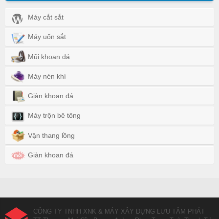
Máy cắt sắt
Máy uốn sắt
Mũi khoan đá
Máy nén khí
Giàn khoan đá
Máy trộn bê tông
Vận thang lồng
Giàn khoan đá
CÔNG TY TNHH XNK & MÁY XÂY DỰNG LƯU TÂM PHÁT