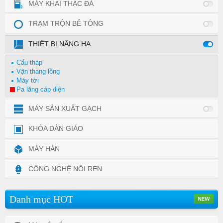
MÁY KHAI THÁC ĐÁ
TRẠM TRỘN BÊ TÔNG
THIẾT BỊ NÂNG HẠ
Cẩu tháp
Vận thang lồng
Máy tời
Pa lăng cáp điện
MÁY SẢN XUẤT GẠCH
KHÓA DÀN GIÁO
MÁY HÀN
CÔNG NGHỆ NỐI REN
Danh mục HOT