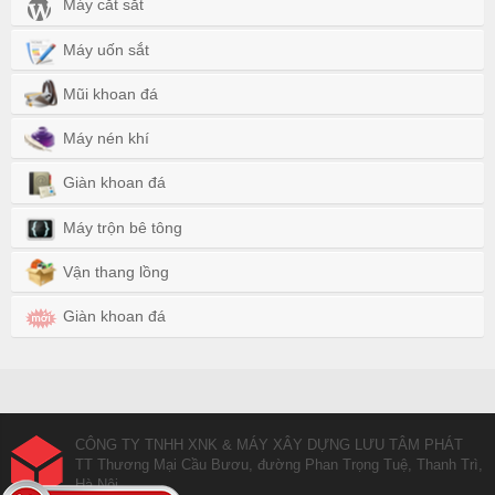
Máy cắt sắt
Máy uốn sắt
Mũi khoan đá
Máy nén khí
Giàn khoan đá
Máy trộn bê tông
Vận thang lồng
Giàn khoan đá
CÔNG TY TNHH XNK & MÁY XÂY DỰNG LƯU TÂM PHÁT
TT Thương Mại Cầu Bươu, đường Phan Trọng Tuệ, Thanh Trì,
Hà Nội