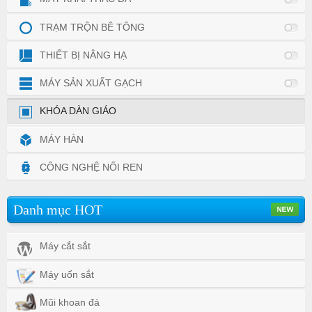
TRẠM TRỘN BÊ TÔNG
THIẾT BỊ NÂNG HẠ
MÁY SẢN XUẤT GẠCH
KHÓA DÀN GIÁO
MÁY HÀN
CÔNG NGHỆ NỐI REN
Danh mục HOT
Máy cắt sắt
Máy uốn sắt
Mũi khoan đá