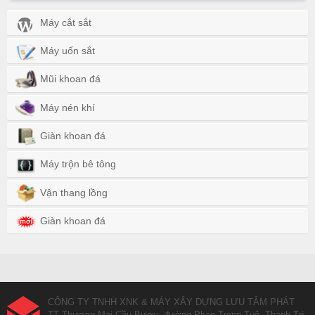
Máy cắt sắt
Máy uốn sắt
Mũi khoan đá
Máy nén khí
Giàn khoan đá
Máy trộn bê tông
Vận thang lồng
Giàn khoan đá
CÔNG TY TNHH XNK & MÁY XÂY DỰNG LƯU TÂM PHÁT
TT Thương Mại Cầu Bươu, đường Phan Trọng Tuệ, Thanh Trì,