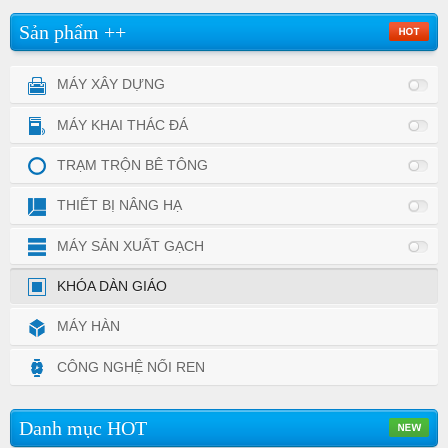
Sản phẩm ++
MÁY XÂY DỰNG
MÁY KHAI THÁC ĐÁ
TRẠM TRỘN BÊ TÔNG
THIẾT BỊ NÂNG HẠ
MÁY SẢN XUẤT GẠCH
KHÓA DÀN GIÁO
MÁY HÀN
CÔNG NGHỆ NỐI REN
Danh mục HOT