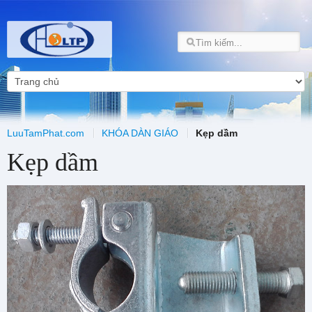
LuuTamPhat.com
KHÓA DÀN GIÁO
Kẹp dầm
Kẹp dầm